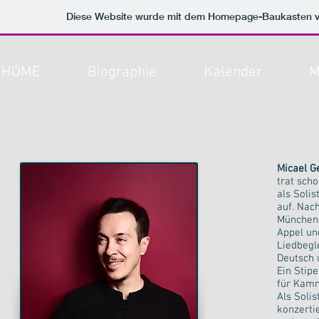
Diese Website wurde mit dem Homepage-Baukasten 
HOME
Biographie
Kalender
M
Micael Ge
trat sch
als Soli
auf. Nach
München 
Appel un
Liedbegl
Deutsch 
Ein Stip
für Kamm
Als Soli
konzerti