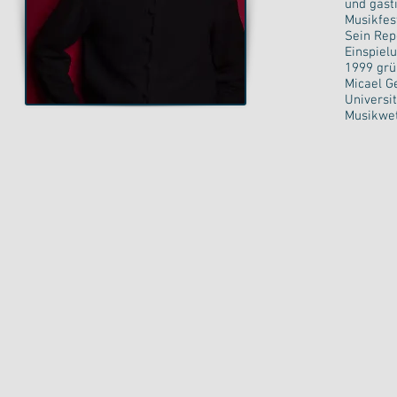
und gast
Musikfest
Sein Repe
Einspiel
1999 grü
Micael Ge
Universi
Musikwe